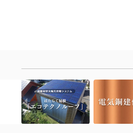
[%article_list_end%]