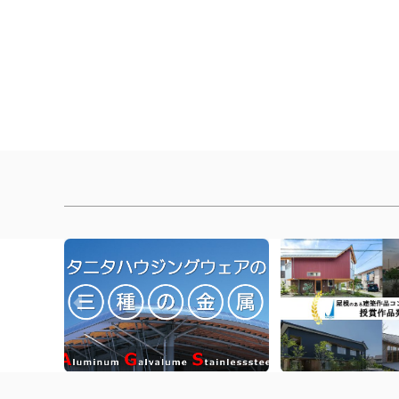
[%article_list_end%]