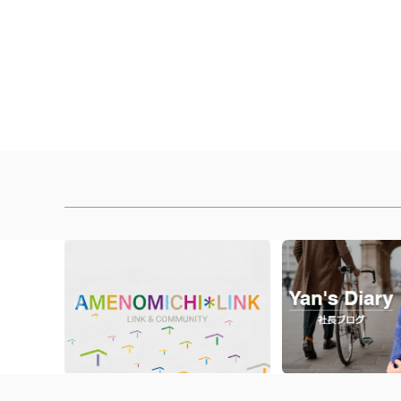
[%article_list_end%]