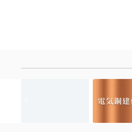
[%article_list_end%]