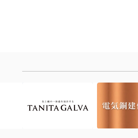
[%article_list_end%]