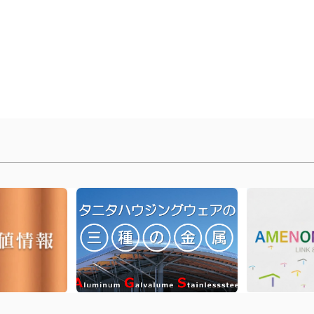
丨
前のページに戻る
丨
トップへ戻る
丨