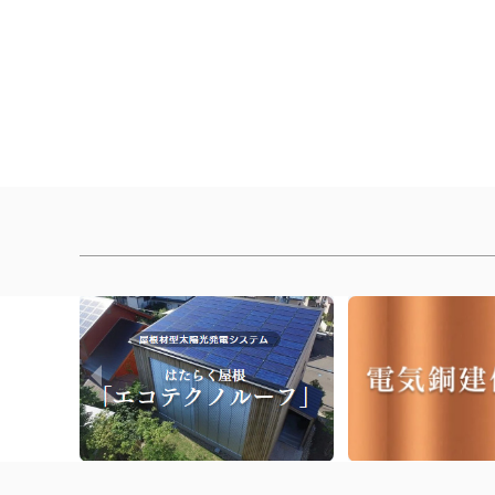
[%article_list_end%]